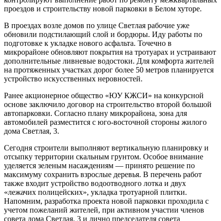
проездов и строительству новой парковки в Белом хуторе.
В проездах возле домов по улице Светлая рабочие уже
обновили подстилающий слой и бордюры. Иду работы по
подготовке к укладке нового асфальта. Точечно в
микрорайоне обновляют покрытия на тротуарах и устраивают
дополнительные ливневые водостоки. Для комфорта жителей
на протяженных участках дорог более 50 метров планируется
устройство искусственных неровностей.
Ранее акционерное общество «ЮУ КЖСИ» на конкурсной
основе заключило договор на строительство второй большой
автопарковки. Согласно плану микрорайона, зона для
автомобилей разместится с юго-восточной стороны жилого
дома Светлая, 3.
Сегодня строители выполняют вертикальную планировку и
отсыпку территории скальным грунтом. Особое внимание
уделяется зеленым насаждениям — принято решение по
максимуму сохранить взрослые деревья. В перечень работ
также входит устройство водоотводного лотка и двух
«лежачих полицейских», укладка тротуарной плитки.
Напомним, разработка проекта новой парковки проходила с
учетом пожеланий жителей, при активном участии членов
совета дома Светлая, 3 и лично председателя совета