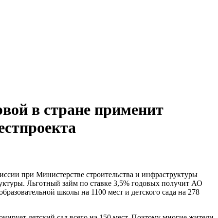
вой в стране применит
естпроекта
ссии при Министерстве строительства и инфраструктуры
уктуры. Льготный займ по ставке 3,5% годовых получит АО
разовательной школы на 1100 мест и детского сада на 278
онирует детский сад всего на 150 мест. Поэтому многие жители